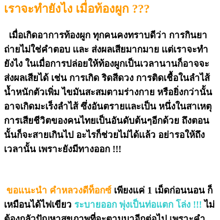
เราจะทำยังไง เมื่อท้องผูก ???
เมื่อเกิดอาการท้องผูก ทุกคนคงทราบดีว่า การกินยา
ถ่ายไม่ใช่คำตอบ เเละ ส่งผลเสียมากมาย เเต่เราจะทำ
ยังไง ในเมื่อการปล่อยให้ท้องผูกเป็นเวลานานก็อาจจะ
ส่งผลเสียได้ เช่น การเกิด ริดสีดวง การติดเชื้อในลำไส้
น้ำหนักตัวเพิ่ม ไขมันสะสมตามร่างกาย หรือยิ่งกว่านั้น
อาจเกิดมะเร็งลำไส้ ซึ่งอันตรายเเละเป็น หนึ่งในสาเหตุ
การเสียชีวิตของคนไทยเป็นอันดับต้นๆอีกด้วย ถึงตอน
นั้นก็จะสายเกินไป อะไรก็ช่วยไม่ได้เเล้ว อย่ารอให้ถึง
เวลานั้น เพราะยังมีทางออก !!!
ขอแนะนำ คำหลวงดีท็อกซ์
เพียงแค่ 1 เม็ดก่อนนอน ก็
เหมือนได้ไฟเขียว
ระบายออก พุ่งเป็นท่อแตก โล่ง !!!
ไม่
ต้องกลัวปัญหาสุขภาพที่จะตามมาอีกต่อไป เพราะคำ