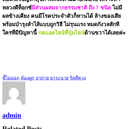
หลวงดีท็อกซ์
มีส่วนผสมจากธรรมชาติ ถึง 7 ชนิด
ไม่มี
ผลข้างเคียง คนมีโรคประจำตัวก็ทานได้ ล้างของเสีย
พร้อมบำรุงลำไส้แบบถูกวิธี ไม่รุนเเรง หมดกังวลสักที
ใครที่มีปัญหานี้
กดแอดไลน์ที่ปุ่มไลน์
ด้านขวาได้เลยค่ะ
ขี้ไม่ออก
ท้องผูก
ยาถ่าย
ยาระบาย
ริดสีดวง
admin
Related Posts